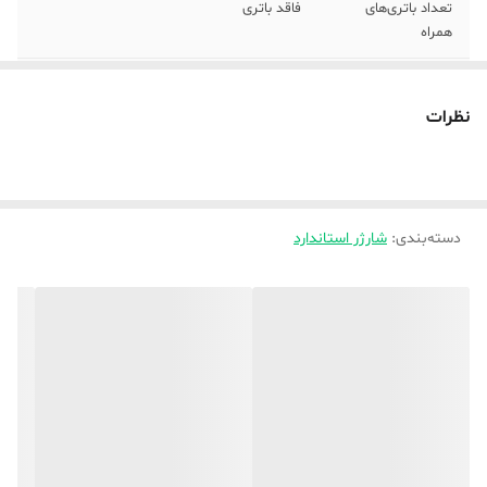
تعداد باتری‌های
فاقد باتری
همراه
نوع باتری های
قلمی(AA) , نیم قلمی(AAA) , کتابی 9 ولت
پشتیبانی شده
نظرات
ابعاد
10×3×4.5
وزن
200 گرم
دسته‌بندی
:
شارژر استاندارد