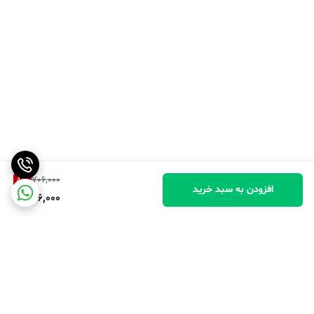
8
%
706,000
افزودن به سبد خرید
646,000