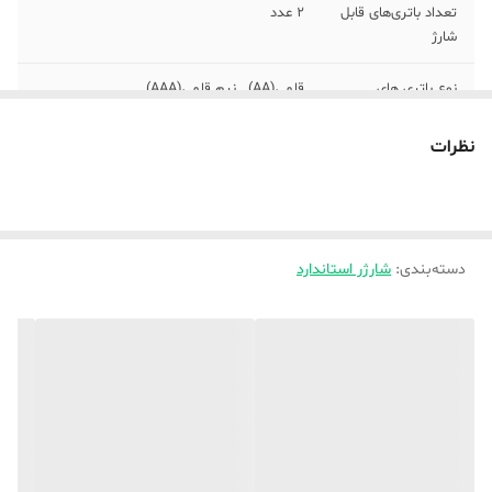
تعداد باتری‌های قابل
2 عدد
شارژ
نوع باتری های
قلمی(AA) , نیم قلمی(AAA)
پشتیبانی شده
نظرات
ابعاد
10×10×10
وزن
100 گرم
دسته‌بندی
:
شارژر استاندارد