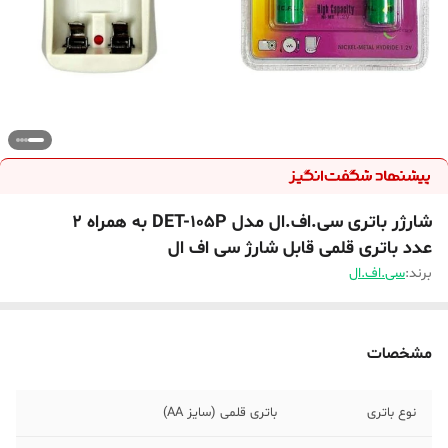
شارژر باتری سی.اف.ال مدل DET-105P به همراه 2
عدد باتری قلمی قابل شارژ سی اف ال
برند:
سی.اف.ال
مشخصات
نوع باتری
باتری قلمی (سایز AA)