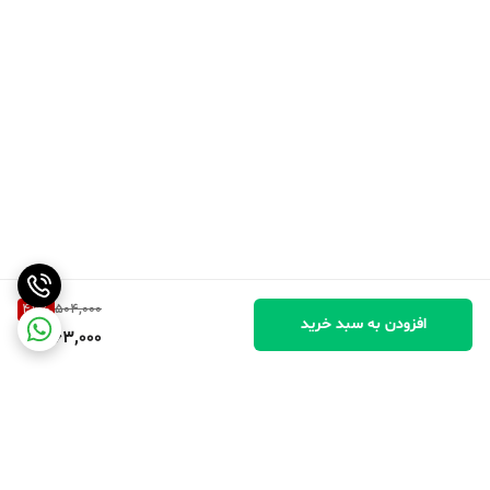
47
%
504,000
افزودن به سبد خرید
263,000