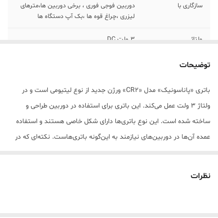
سازگاری با
دوربین فوجی فوری ، برخی دوربین ها،مترهای
لیزری ،چراغ قوه ها ،بک آپ دستگاه ها
ولتاژ
3 ولت DC
توضیحات
باتری «پاناسونیک» مدل «CR2» ورژن جدید از نوع لیتیومی است و در
ولتاژ 3 ولت عمل می‌کند. این باتری برای استفاده در دوربین طراحی و
ساخته شده است. این نوع باتری‌ها دارای شکل خاصی هستند و استفاده
عمده آن‌ها در دوربین‌های نیازمند به این‌گونه باتری‌هاست. نکته‌ای که در
خصوص این محصولات حائز اهمیت است، انتخاب آن‌هاست؛ به‌طوری‌که
برای تهیه آن‌ها باید دقت لازم را به عمل آورید؛ چراکه هر دوربین دارای
نظرات
باتری مخصوص به خود است و نمی‌توان از یک نوع از باتری‌ها برای تمامی
دوربین‌ها استفاده کرد. بنابراین پیش از تهیه این نوع از باتری‌ها باید از
طریق دفترچه راهنما یا عنوان حک‌شده بر روی دستگاه، از نوع باتری