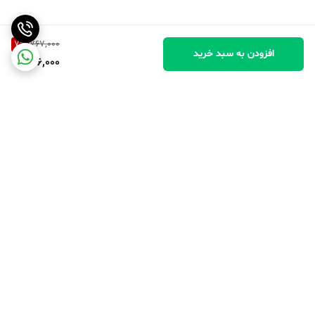
7
%
767,000
افزودن به سبد خرید
706,000
برگشت به بالا