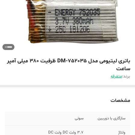
باتری لیتیومی مدل DM-752035 ظرفیت 380 میلی آمپر
ساعت
برند:
متفرقه
مشخصات
سازگاری با دوربین
سونی
ولتاژ
3.7 ولت DC ولت DC