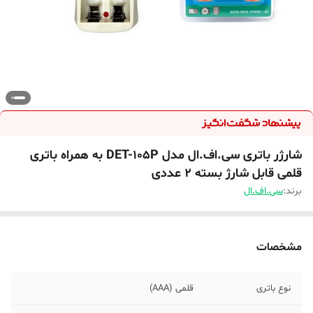
شارژر باتری سی.اف.ال مدل DET-105P به همراه باتری
قلمی قابل شارژ بسته 2 عددی
برند:
سی.اف.ال
مشخصات
نوع باتری
قلمی (AAA)