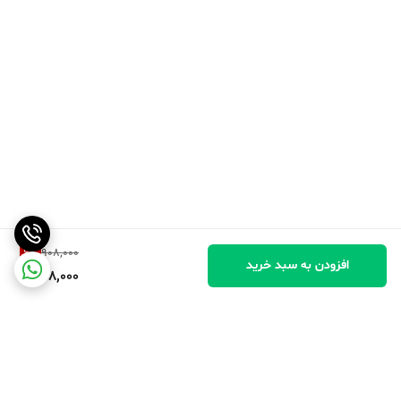
6
%
908,000
افزودن به سبد خرید
848,000