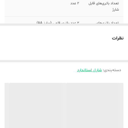
تعداد باتری‌های قابل
2 عدد
شارژ
تعداد باتری‌های
2 عدد باتری قلمی (سایز AA)
همراه
نظرات
نوع باتری های
قلمی(AA)
پشتیبانی شده
ابعاد
10×10×10
دسته‌بندی
:
شارژر استاندارد
وزن
200 گرم