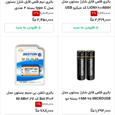
باتری قلمی قابل شارژ بستون مدل
باتری نیم قلمی قابل شارژ بستون
LION2800MAH کد میکرو USB
مدل type C بسته 4 عددی
12
%
4
%
2,804,000
2,420,000
بسته چهار عددی
2,450,000
2,319,000
افزودن به سبد
افزودن به سبد
باتری قلمی قابل شارژ بستون مدل
باتری تلفن بی سیم بستون مدل
2AM-75 MICROUSB بسته دو
Bst-P104 کد Ni-Mh3.6V
11
%
888,000
عددی
788,000
1,292,000