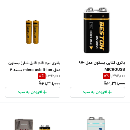
باتری کتابی بستون مدل 9V-
باتری نیم قلم قابل شارژ بستون
MICROUSB
مدل micro usb li-ion بسته 2
5
%
5
%
1,392,000
1,392,000
عددی
1,311,000
1,311,000
افزودن به سبد
افزودن به سبد