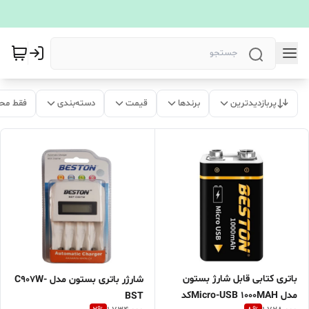
پربازدیدترین
برندها
قیمت
دسته‌بندی
فقط مح
باتری کتابی قابل شارژ بستون
شارژر باتری بستون مدل C907W-
مدل Micro-USB 1000MAHکد
BST