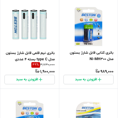
باتری کتابی قابل شارژ بستون
باتری نیم قلمی قابل شارژ بستون
مدل Ni-MH300
مدل type C بسته 4 عددی
49
%
3,730,000
1,900,000
989,000
افزودن به سبد
افزودن به سبد