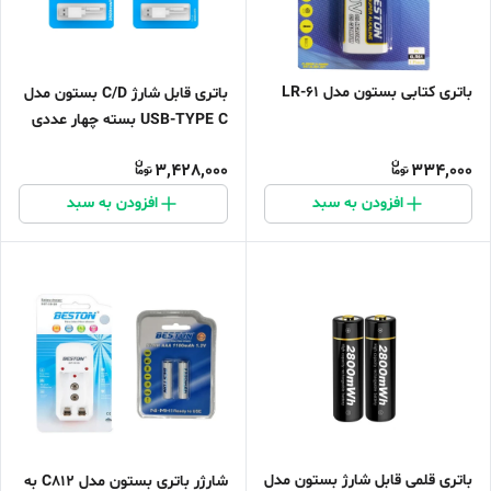
باتری کتابی بستون مدل LR-61
باتری قابل شارژ C/D بستون مدل
USB-TYPE C بسته چهار عددی
3,428,000
334,000
افزودن به سبد
افزودن به سبد
باتری قلمی قابل شارژ بستون مدل
شارژر باتری بستون مدل C812 به