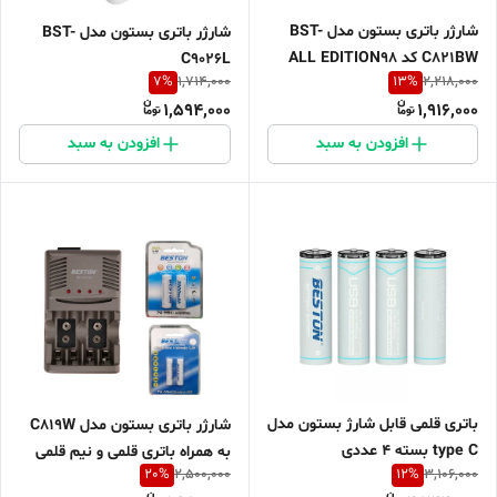
شارژر باتری بستون مدل BST-
شارژر باتری بستون مدل BST-
C821BW کد ALL EDITION98
C9026L
7
%
13
%
1,714,000
2,218,000
1,594,000
1,916,000
افزودن به سبد
افزودن به سبد
باتری قلمی قابل شارژ بستون مدل
شارژر باتری بستون مدل C819W
type C بسته 4 عددی
به همراه باتری قلمی و نیم قلمی
20
%
12
%
2,500,000
3,106,000
قابل شارژ بستون بسته 4 عددی