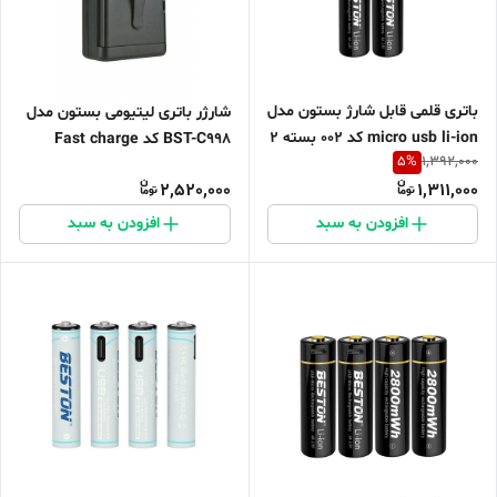
باتری قلمی قابل شارژ بستون مدل
شارژر باتری لیتیومی بستون مدل
micro usb li-ion کد 002 بسته 2
BST-C998 کد Fast charge
5
%
1,392,000
عددی
2,520,000
1,311,000
افزودن به سبد
افزودن به سبد