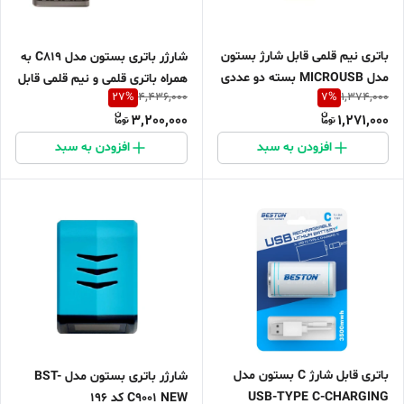
باتری نیم قلمی قابل شارژ بستون
شارژر باتری بستون مدل C819 به
مدل MICROUSB بسته دو عددی
همراه باتری قلمی و نیم قلمی قابل
27
%
7
%
4,436,000
1,374,000
شارژ بسته چهار عددی
3,200,000
1,271,000
افزودن به سبد
افزودن به سبد
باتری قابل شارژ C بستون مدل
شارژر باتری بستون مدل BST-
USB-TYPE C-CHARGING
C9001 NEW کد 196