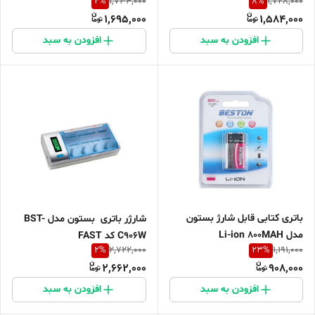
2
%
8
%
1,734,000
1,728,000
LION
1,695,000
1,584,000
افزودن به سبد
افزودن به سبد
باتری کتابی قابل شارژ بستون
شارژر باتری بستون مدل BST-
مدل Li-ion 800MAH
C906W کد FAST
2
%
23
%
2,722,000
1,191,000
2,662,000
908,000
افزودن به سبد
افزودن به سبد