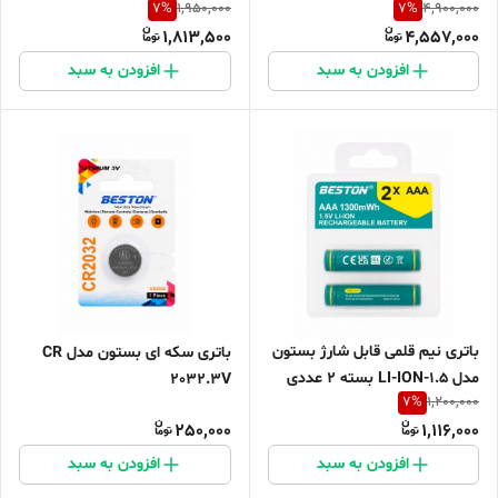
7
%
7
%
1,950,000
4,900,000
بسته ۴ عددی
3700mwh
1,813,500
4,557,000
افزودن به سبد
افزودن به سبد
باتری نیم قلمی قابل شارژ بستون
باتری سکه ای بستون مدل CR
مدل 1.5-LI-ION بسته ۲ عددی
2032.3V
7
%
1,200,000
250,000
1,116,000
افزودن به سبد
افزودن به سبد