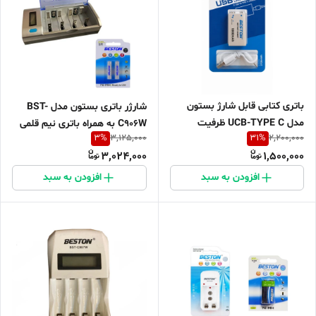
باتری کتابی قابل شارژ بستون
شارژر باتری بستون مدل BST-
مدل UCB-TYPE C ظرفیت
C906W به همراه باتری نیم قلمی
3
%
31
%
3,125,000
2,200,000
3700MWH
بسته 2 عددی
3,024,000
1,500,000
افزودن به سبد
افزودن به سبد