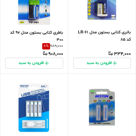
باتری کتابی بستون مدل LR-61
باطری کتابی بستون مدل 9v کد
کد 85
300
8
%
989,000
908,000
334,000
افزودن به سبد
افزودن به سبد