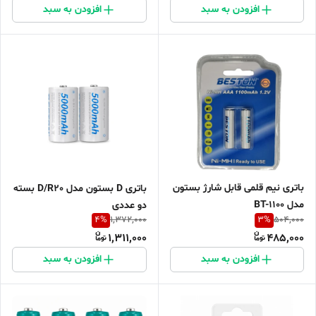
افزودن به سبد
افزودن به سبد
باتری نیم قلمی قابل شارژ بستون
باتری D بستون مدل D/R20 بسته
مدل BT-1100
دو عددی
4
%
3
%
1,372,000
504,000
1,311,000
485,000
افزودن به سبد
افزودن به سبد