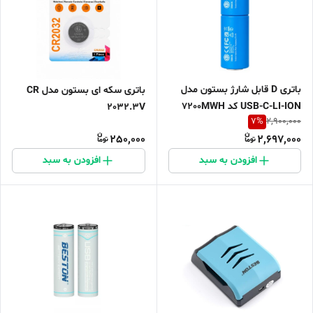
باتری D قابل شارژ بستون مدل
باتری سکه ای بستون مدل CR
USB-C-LI-ION کد 7200MWH
2032.3V
7
%
2,900,000
بسته ۲ عددی
250,000
2,697,000
افزودن به سبد
افزودن به سبد