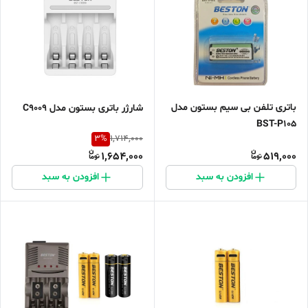
باتری تلفن بی سیم بستون مدل
شارژر باتری بستون مدل C9009
BST-P105
3
%
1,714,000
1,654,000
519,000
افزودن به سبد
افزودن به سبد