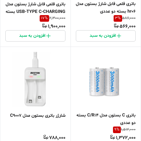
باتری قلمی قابل شارژ بستون مدل
باتری قلمی قابل شارژ بستون مدل
hr06 بسته دو عددی
USB-TYPE C-CHARGING بسته
17
%
3
%
2,300,000
586,000
چهار عددی
1,900,000
566,000
افزودن به سبد
افزودن به سبد
باتری C بستون مدل C/R14 بسته
شارژر باتری بستون مدل C9007
دو عددی
9
%
1,512,000
788,000
1,372,000