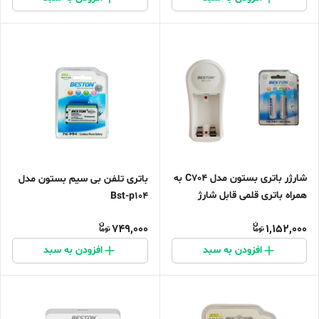
شارژر باتری بستون مدل C704 به
باتری تلفن بی سیم بستون مدل
همراه باتری قلمی قابل شارژ
Bst-p104
749,000
1,152,000
افزودن به سبد
افزودن به سبد