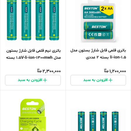
باتری قلمی قابل شارژ بستون مدل
باتری نیم قلمی قابل شارژ بستون
1.5-li-ion بسته ۲ عددی
مدل 1.5V-li-ion-1300mwh بسته
۴ عددی
2,300,000
1,200,000
افزودن به سبد
افزودن به سبد