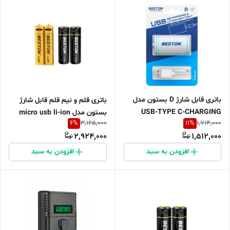
باتری قابل شارژ D بستون مدل
باتری قلم و نیم قلم قابل شارژ
USB-TYPE C-CHARGING
بستون مدل micro usb li-ion
6
%
11
%
3,125,000
1,714,000
بسته 4 عددی
2,924,000
1,512,000
افزودن به سبد
افزودن به سبد