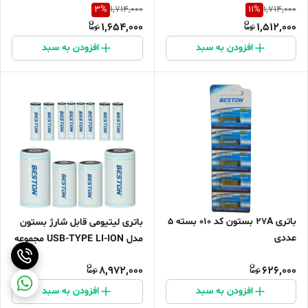
3
%
11
%
1,714,000
1,714,000
1,654,000
1,512,000
افزودن به سبد
افزودن به سبد
باتری 27A بستون کد 010 بسته 5
باتری لیتیومی قابل شارژ بستون
عددی
مدل USB-TYPE LI-ION مجموعه
12 عددی
8,972,000
626,000
افزودن به سبد
افزودن به سبد